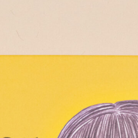
ster von Master-
ent*innen des Fachbereichs
stration der HAW Hamburg
nisiert. Die Referent*innen
men aus den
rschiedlichsten Bereichen der
stration und berichten über ihre
itsroutinen, Werdegänge und
 vielfältigen Arbeiten. Die
räge sind kostenfrei und
ntlich für alle! Für Snacks und
änke ist auch gesorgt. Kommt
, bringt alle mit, wir sehen uns
 dem Mediencampus
enau.