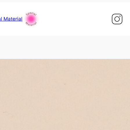
l Material
Die 
wird