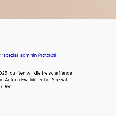
spezial_admin
in
Protokoll
on
25, durften wir die freischaffende
d Autorin Eva Müller bei Spezial
rüßen.