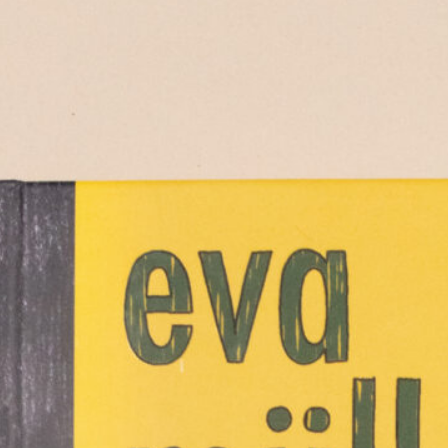
Seme
Stud
Illu
orga
kom
unte
Illu
Arbe
ihre
Vort
öffe
Getr
alle
auf
Fink